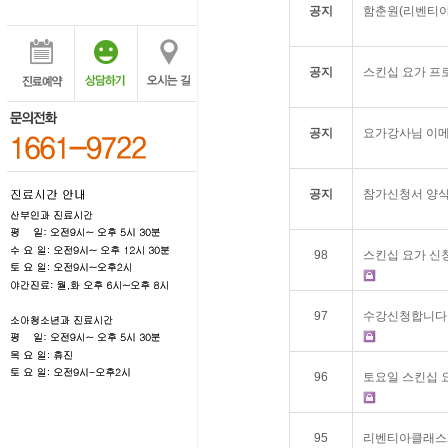
공지
함춘원(리벤티아
공지
스킨십 요가 프
공지
요가강사님 이메
공지
참가신청서 양식
98
스킨십 요가 신
97
수강신청합니다
96
토요일 스킨십 
95
리벤티아클래스2