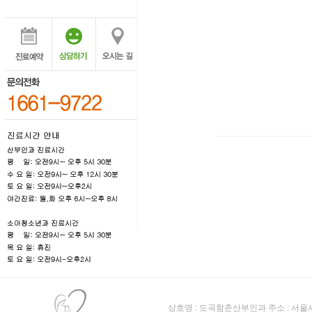
상호명 : 도곡함춘산부인과 주소 : 서울시 강남