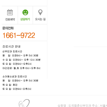
상호명 : 도곡함춘산부인과 주소 : 서울시 강남