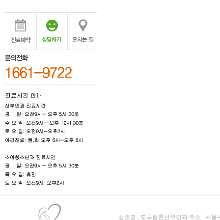
상호명 : 도곡함춘산부인과 주소 : 서울시 강남