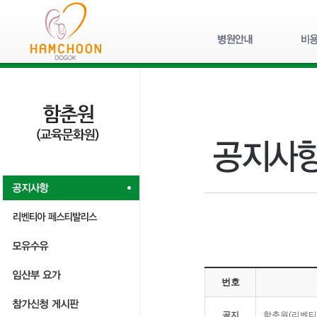
번호
공지
함춘원(리벤티