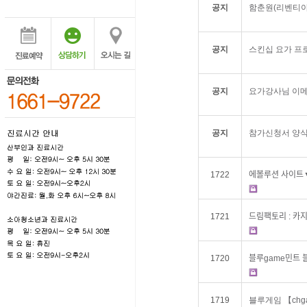
공지
함춘원(리벤티아
공지
스킨십 요가 프
공지
요가강사님 이메
공지
참가신청서 양식
1722
에볼루션 사이
1721
드림팩토리 : 카­
1720
블루game민트 
1719
블루게임 【chga