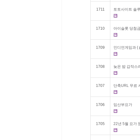
1711
토­토사이트 솔
1710
아이슬롯 당첨금9
1709
인디언게임과 { p
1708
늦은 밤 갑작스
1707
단축URL 무료
1706
임산부요가
1705
22년 5월 요가 